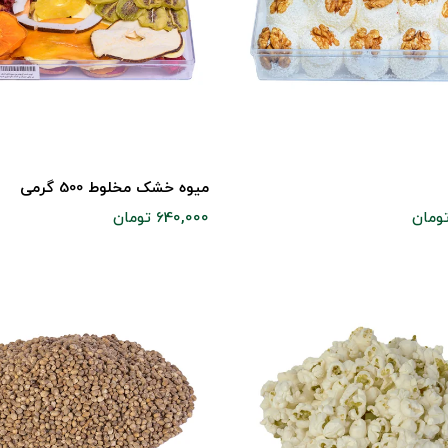
میوه خشک مخلوط 500 گرمی
640,000 تومان