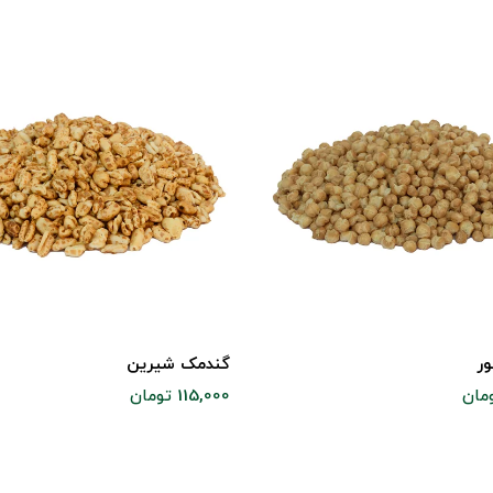
ر
گندمک شیرین
115,000 تومان