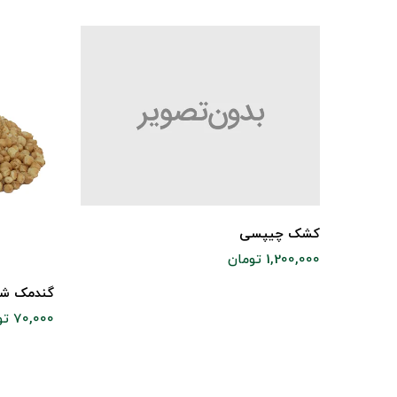
کشک چیپسی
1,200,000 تومان
گندمک شو
70,000 تومان