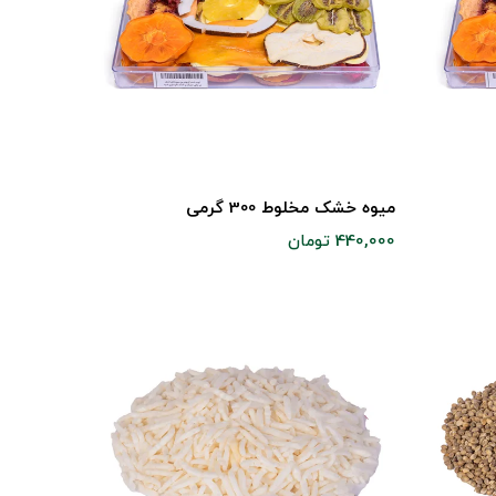
میوه خشک مخلوط 300 گرمی
440,000 تومان