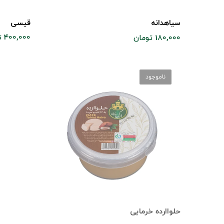
قیسی
سیاهدانه
400,000 تومان
180,000 تومان
ناموجود
حلواارده خرمایی