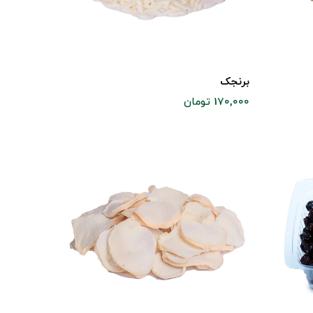
برنجک
170,000 تومان