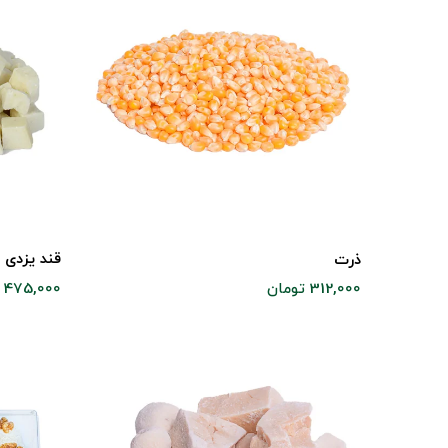
قند یزدی 
ذرت
475,000 تومان
312,000 تومان