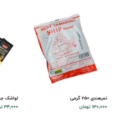
تمرهندی 250 گرمی
لواشک جور
130,000 تومان
34,000 تومان