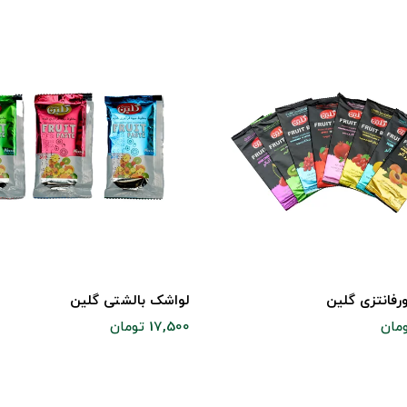
فانتزی گلین
لواشک بالشتی گلین
17,500 تومان