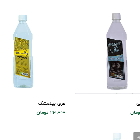
ی
عرق بیدمشک
210,000 تومان
د