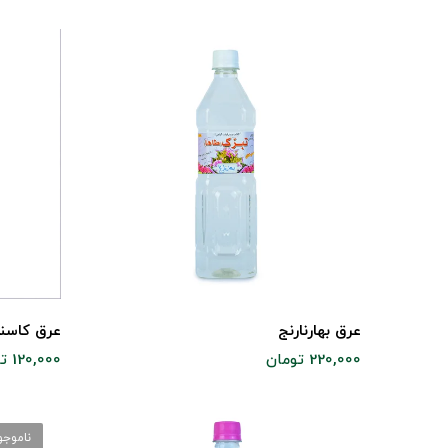
عرق بهارنارنج
عرق کاسن
220,000 تومان
120,000 تومان
ناموجو