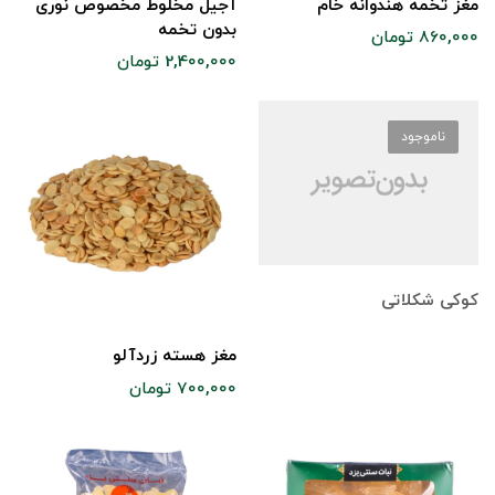
مغز تخمه هندوانه خام
آجیل مخلوط مخصوص نوری
بدون تخمه
860,000 تومان
2,400,000 تومان
ناموجود
کوکی شکلاتی
مغز هسته زردآلو
700,000 تومان