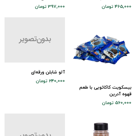
465,000 تومان
397,000 تومان
آلو شابلن ورقه‌ای
240,000 تومان
بیسکویت کاکائویی با طعم
قهوه آدرین
560,000 تومان