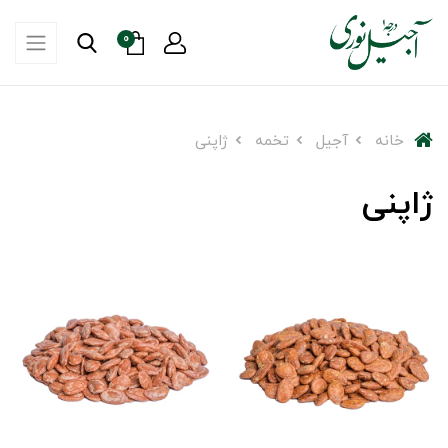
0
خانه
آجیل
تخمه
ژاپنی
ژاپنی