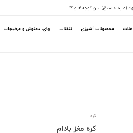
 (صارمیه سابق)، بین کوچه ۱۲ و ۱۴
غلات
محصولات آشپزی
تنقلات
چای، دمنوش و عرقیجات
کره
کره مغز بادام