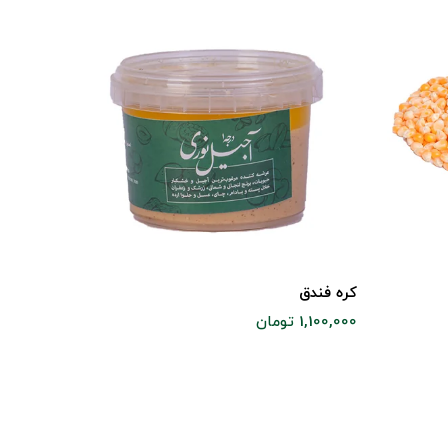
کره مخلوط
کره فندق
390,000 تومان
1,100,000 تومان