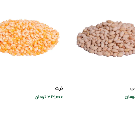
لی
ذرت
312,000 تومان