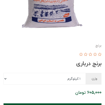
برنج
برنج درباری
وزن
605,000
تومان