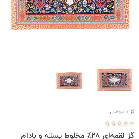
گز و سوهان
گز لقمه‌ای ۲۸٪ مخلوط پسته و بادام