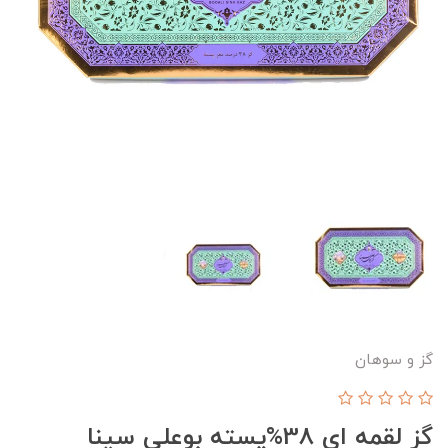
گز و سوهان
گز لقمه ای 38%پسته بوعلی سینا