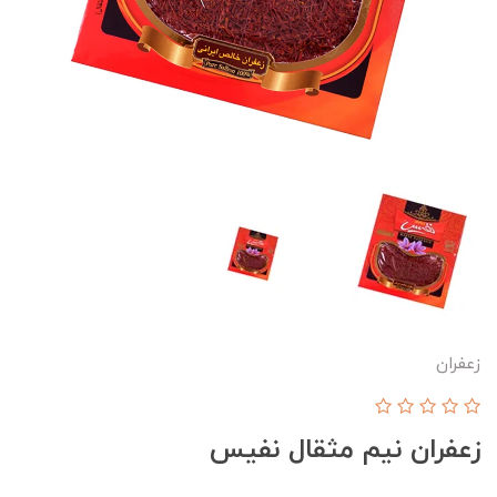
زعفران
زعفران نیم مثقال نفیس