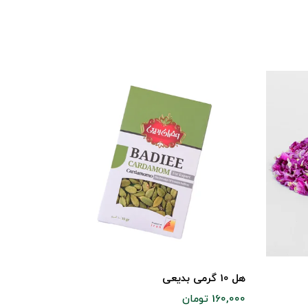
لیمو عما
هل 10 گرمی بدیعی
1,300,000 توما
160,000 تومان