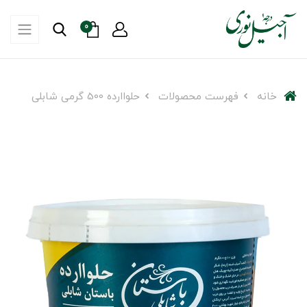
0
خانه
فهرست محصولات
حلواارده 500 گرمی شابلی