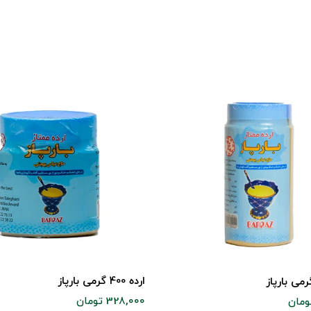
ارده 400 گرمی بارپاز
328,000 تومان