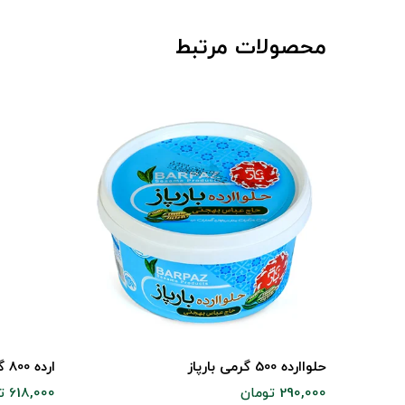
محصولات مرتبط
حلواارده 500 گرمی بارپاز
ارده 800 گرمی بارپاز
290,000 تومان
618,000 تومان