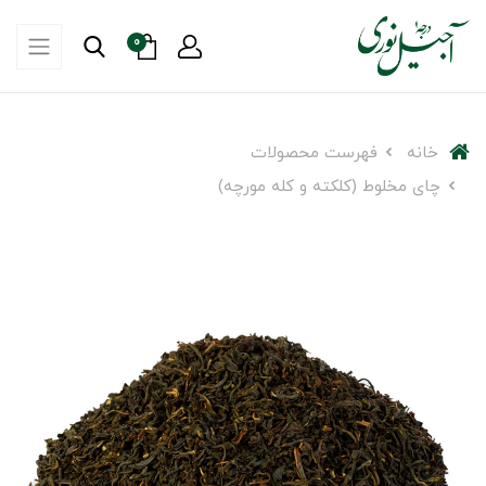
0
خانه
فهرست محصولات
چای مخلوط (کلکته و کله مورچه)