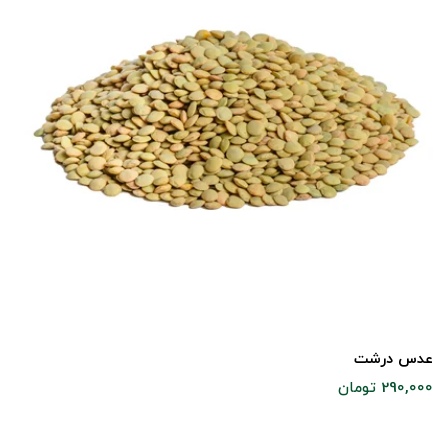
عدس درشت
290,000 تومان