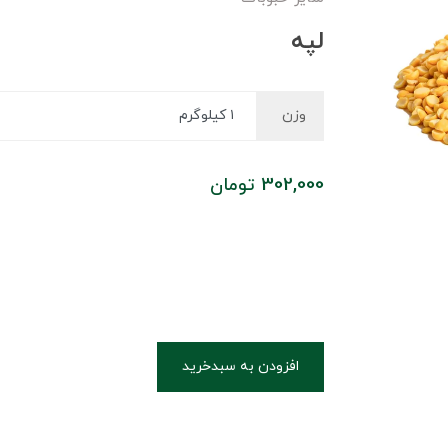
لپه
وزن
302,000
تومان
افزودن به سبدخرید