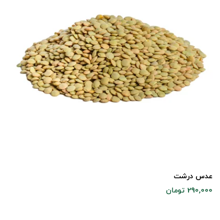
عدس درشت
290,000 تومان