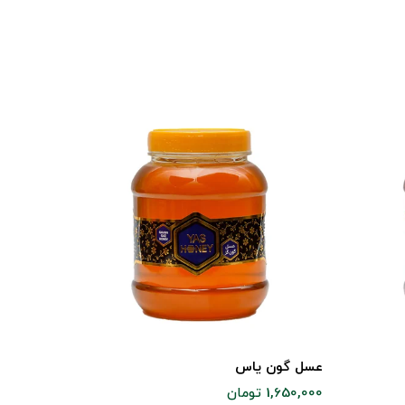
عسل یونج
465,000 تومان
عسل گون یاس
1,650,000 تومان