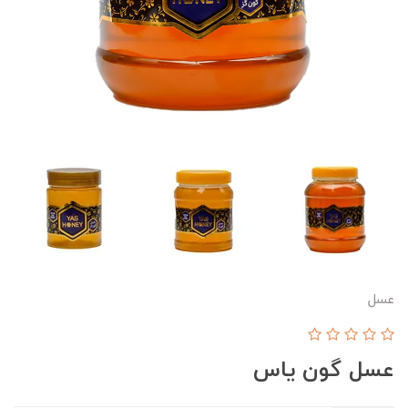
عسل
عسل گون یاس