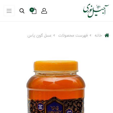
0
خانه
فهرست محصولات
عسل گون یاس