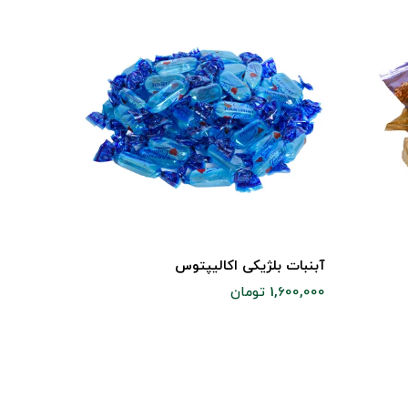
آبنبات بلژیکی اکالیپتوس
شکلات ش
1,600,000 تومان
1,000,000 تومان