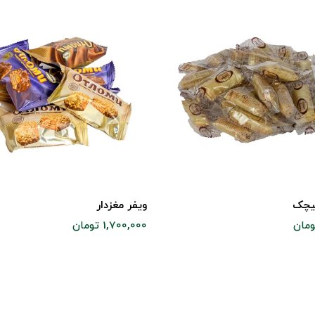
یچک
ویفر مغزدار
1,700,000 تومان