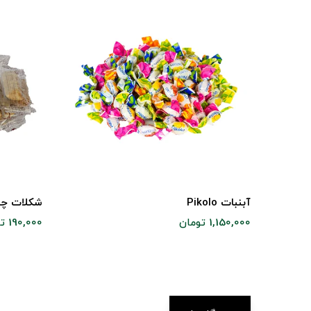
آبنبات Pikolo
شکلات چ
1,150,000 تومان
190,000 تومان