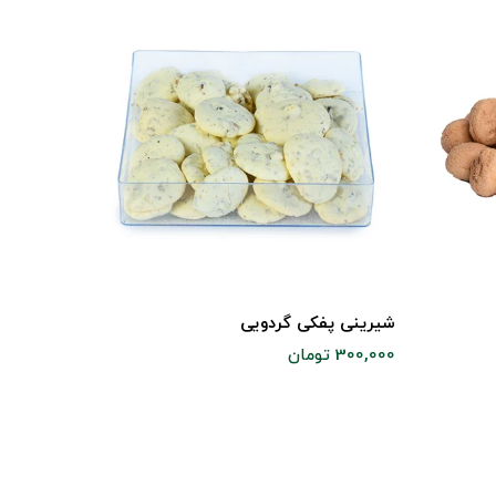
شیرینی پفکی گردویی
شیرینی 
300,000 تومان
710,000 تومان