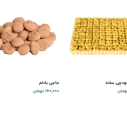
ودچی ساده
حاجی بادام
160,000 تومان