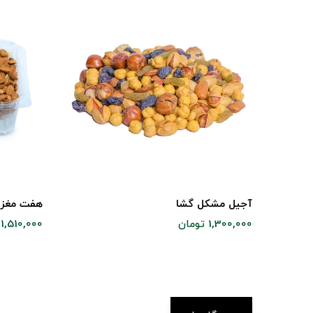
آجیل مشکل گشا
هفت مغز
1,300,000 تومان
1,510,000 تومان