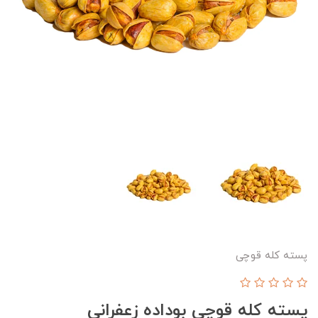
پسته کله قوچی
پسته کله قوچی بوداده زعفرانی