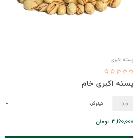
پسته اکبری
پسته اکبری خام
وزن
3,160,000
تومان