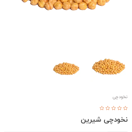
نخودچی
نخودچی شیرین