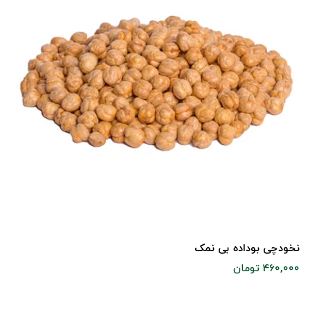
نخودچی بوداده بی نمک
460,000 تومان