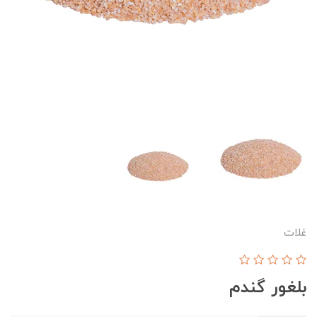
غلات
بلغور گندم