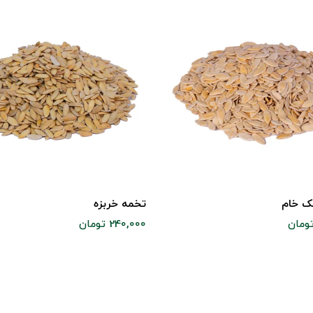
ک خام
تخمه خربزه
240,000 تومان