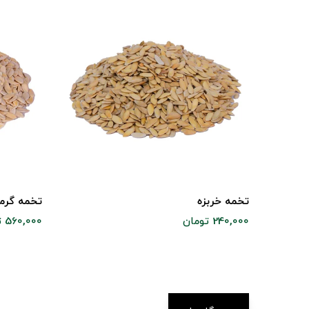
تخمه خربزه
تخمه گرم
240,000 تومان
560,000 تومان